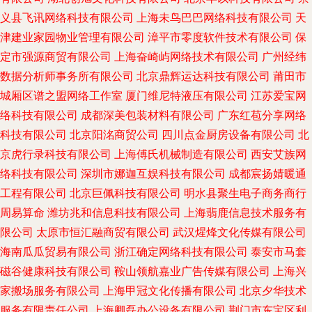
义县飞讯网络科技有限公司
上海未鸟巴巴网络科技有限公司
天
津建业家园物业管理有限公司
漳平市零度软件技术有限公司
保
定市强源商贸有限公司
上海奋崎屿网络技术有限公司
广州经纬
数据分析师事务所有限公司
北京鼎辉运达科技有限公司
莆田市
城厢区谱之盟网络工作室
厦门维尼特液压有限公司
江苏爱宝网
络科技有限公司
成都深美包装材料有限公司
广东红苞分享网络
科技有限公司
北京阳洺商贸公司
四川点金厨房设备有限公司
北
京虎行录科技有限公司
上海傅氏机械制造有限公司
西安艾族网
络科技有限公司
深圳市娜迦互娱科技有限公司
成都宸扬婧暖通
工程有限公司
北京巨佩科技有限公司
明水县聚生电子商务商行
周易算命
潍坊兆和信息科技有限公司
上海翡鹿信息技术服务有
限公司
太原市恒汇融商贸有限公司
武汉煋烽文化传媒有限公司
海南瓜瓜贸易有限公司
浙江确定网络科技有限公司
泰安市马套
磁谷健康科技有限公司
鞍山领航嘉业广告传媒有限公司
上海兴
家搬场服务有限公司
上海甲冠文化传播有限公司
北京夕华技术
服务有限责任公司
上海卿磊办公设备有限公司
荆门市东宝区利