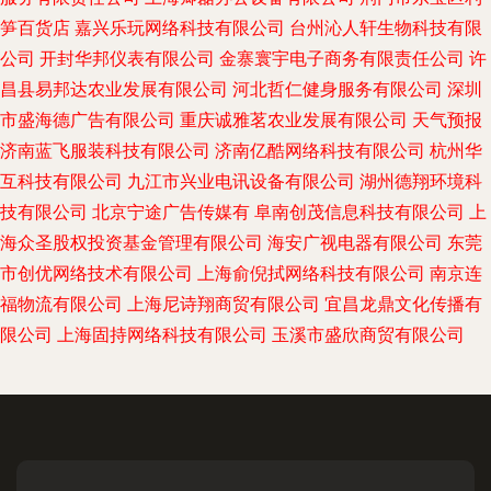
笋百货店
嘉兴乐玩网络科技有限公司
台州沁人轩生物科技有限
公司
开封华邦仪表有限公司
金寨寰宇电子商务有限责任公司
许
昌县易邦达农业发展有限公司
河北哲仁健身服务有限公司
深圳
市盛海德广告有限公司
重庆诚雅茗农业发展有限公司
天气预报
济南蓝飞服装科技有限公司
济南亿酷网络科技有限公司
杭州华
互科技有限公司
九江市兴业电讯设备有限公司
湖州德翔环境科
技有限公司
北京宁途广告传媒有
阜南创茂信息科技有限公司
上
海众圣股权投资基金管理有限公司
海安广视电器有限公司
东莞
市创优网络技术有限公司
上海俞倪拭网络科技有限公司
南京连
福物流有限公司
上海尼诗翔商贸有限公司
宜昌龙鼎文化传播有
限公司
上海固持网络科技有限公司
玉溪市盛欣商贸有限公司